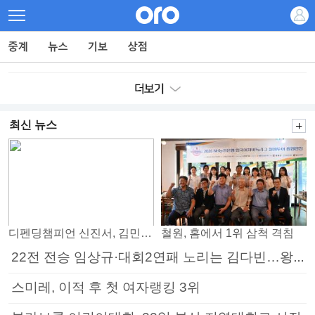
최신 뉴스
디펜딩챔피언 신진서, 김민석 꺾고 8강으로
철원, 홈에서 1위 삼척 격침
22전 전승 임상규·대회2연패 노리는 김다빈…왕중왕전 16강 7일부터
스미레, 이적 후 첫 여자랭킹 3위