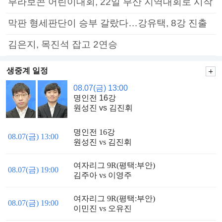
부라보콘 어린이대회, 22일 부산 지역대회로 시작
막판 형세판단이 승부 갈랐다…강유택, 8강 진출
김은지, 목진석 잡고 2연승
생중계 일정
08.07(금) 13:00
명인전 16강
원성진 vs 김진휘
명인전 16강
08.07(금) 13:00
원성진 vs 김진휘
여자리그 9R(평택:부안)
08.07(금) 19:00
김주아 vs 이영주
여자리그 9R(평택:부안)
08.07(금) 19:00
이민진 vs 오유진