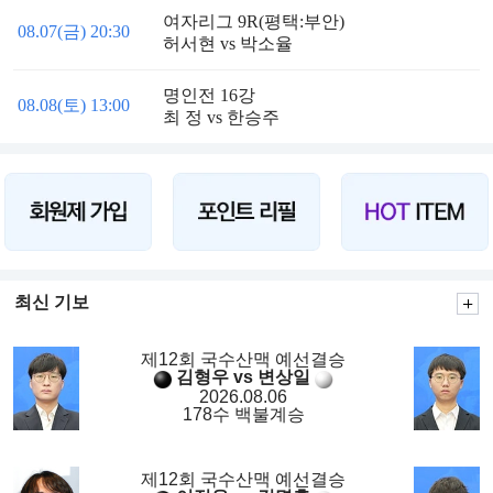
여자리그 9R(평택:부안)
08.07(금) 20:30
허서현 vs 박소율
명인전 16강
08.08(토) 13:00
최 정 vs 한승주
최신 기보
제12회 국수산맥 예선결승
김형우 vs 변상일
2026.08.06
178수 백불계승
제12회 국수산맥 예선결승