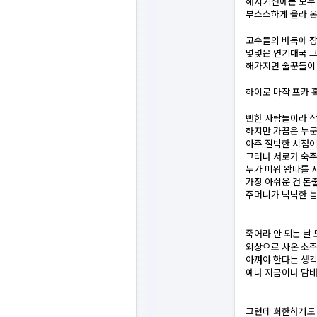
해지기전에는 모두
부스스하게 올라 온
고수들의 바둑에 장
몇몇은 연기대국 
해가지면 술꾼들이
하이로 마작 포카 
뻔한 사람들이라 작
하지만 가끔은 누군
아주 절박한 시점이
그러나 서로가 숙
누가 미워 왕따를 
가장 아쉬운 건 돈
주머니가 넉넉한 놈
죽어라 안 되는 날
외상으로 사온 소주
아껴야 한다는 생각
예나 지금이나 담배
그런데 희한하게도 