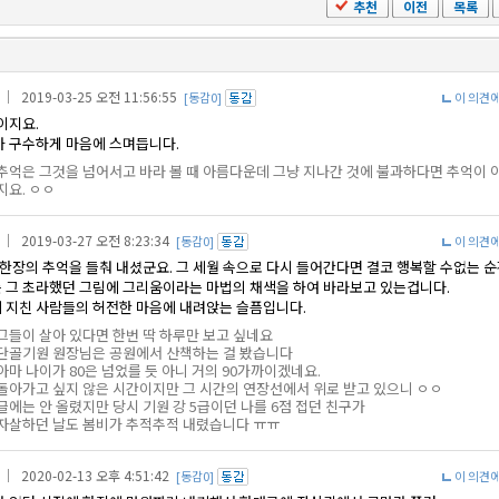
추천
이전
목록
｜ 2019-03-25 오전 11:56:55
[동감0]
이 의견
이지요.
 구수하게 마음에 스며듭니다.
추억은 그것을 넘어서고 바라 볼 때 아름다운데 그냥 지나간 것에 불과하다면 추억이 
지요. ㅇㅇ
｜ 2019-03-27 오전 8:23:34
[동감0]
이 의견
 한장의 추억을 들춰 내셨군요. 그 세월 속으로 다시 들어간다면 결코 행복할 수없는 
리는 그 초라했던 그림에 그리움이라는 마법의 채색을 하여 바라보고 있는겁니다.
정에 지친 사람들의 허전한 마음에 내려앉는 슬픔입니다.
그들이 살아 있다면 한번 딱 하루만 보고 싶네요
단골기원 원장님은 공원에서 산책하는 걸 봤습니다
아마 나이가 80은 넘었를 듯 아니 거의 90가까이겠네요.
돌아가고 싶지 않은 시간이지만 그 시간의 연장선에서 위로 받고 있으니 ㅇㅇ
글에는 안 올렸지만 당시 기원 강 5급이던 나를 6점 접던 친구가
자살하던 날도 봄비가 추적추적 내렸습니다 ㅠㅠ
｜ 2020-02-13 오후 4:51:42
[동감0]
이 의견