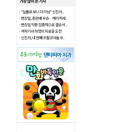
"실물로 보니 더 미남" 신진서 ..
변상일, 춘란배 우승…메이저세..
변상일 막판 집중력으로 결승서 ..
여자기사 최정의 외로운 도전
신진서, 네 번째 쏘팔코사놀 우..