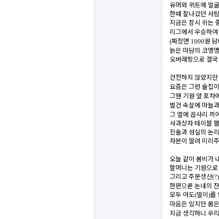
유머와 위트에 얼
한때 잘나갔던 사람
지금은 잠시 쉬는 
리그에서 우승하
짜장면
원 
(
1000
늙은 마담의 코맹맹
오버래핑으로 결국
건전하지 않았지만
요즘은 그런 술집이
그땐 기원 앞 포차
벌건 속살에 마늘과
그 옆에 꼽사리 끼
사과상자 테이블 펼
진솔과 성실의 논리
자본이 딸려 미리주
오늘 같이 봄비가 
할머니는 기원으로
그리고 주문생산
(?
한편으론 논네의 
모두 아도
떨이
를
(
)
마음은 있지만 몸은
지금 생각하니 우리