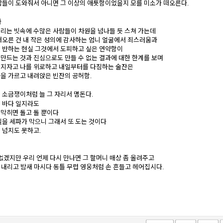
람들이 도와줘서 아니면 그 이상의 애틋함이었을지 모를 미소가 떠오른다
.
다
리는 빗속에 수많은 사람들이 차원을 넘나들 듯 스쳐 가는데
떠오른 건 내 작은 성의에 감사하는 엄니 얼굴에서 죄스러움과
 반하는 현실 그것에서 도피하고 싶은 연약함이
만드는 것과 진심으로도 만들 수 없는 결과에 대한 한계를 보며
너지자고 나를 위로하고 내일부터를 다짐하는 술잔은
을 가르고 내려앉은 빈잔의 공허함
.
 소금쟁이처럼 늘 그 자리서 맴돈다
.
 바다 일지라도
막히면 돌고 돌 뿐이다
길을 세파가 막으니 그래서 또 도는 것이다
 넘지도 못하고
.
 없겠지만 우리 언제 다시 만나면 그 할머니 매상 좀 올려주고
트 내리고 밤새 마시다 동틀 무렵 영웅처럼 손 흔들고 헤어집시다
.