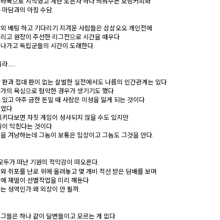
 바둑으로 시작했고 계란 노른자 하나 띄워주는 모닝커피와
 마담과의 아침 수담
.
외 배팅 하고 기다리기 지겨운 사람들은 삼삼오오 개인전에
그리고 원장이 주선한 리그전으로 시간을 때우다
 나가고 독립군들의 시간이 도래한다
.
훌라
.....
 판과 접대 판이 없는 살벌한 실전에서도 나름의 인간관계는 있다
가의 욕심으로 험악한 경우가 생기기도 했다
 있고 아주 급한 돈일 때 사람은 이성을 잃게 되는 것이다
주였다
시키다보면 자칫 게임이 성사되지 않을 수도 있지만
줄이 막힌다는 것이다
을 겨냥하는데 그놈이 보통은 밉상이고 그놈도 그것을 안다
.
 모두가 떠난 기원의 적막감이 떠오른다
.
와 쥐포를 난로 위에 올려놓고 몇 개비 적선 받은 담배를 보며
에 재떨이 선별작업을 미리 해둔다
는 성역인가 왜 외상이 안 될까
.
그들은 하나 같이 달변들이고 모르는 게 없다