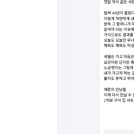
정말 자식 같은 사
벌써
년이 흘렀
40
이렇게 처연하게 내
문득 그 할머니가 
살아야 되는 이유에
가식으로도 결과를 
오늘도 오늘만 무
채워도 채워도 허공
세월은 가고 마음은
요강이든 단지든 혹
소금쟁이는 그렇게 
내가 가고자 하는 
뚫지도 못하고 뛰어
애증의 만남들
이제 다시 만날 수
차로 구이 집 셔
2