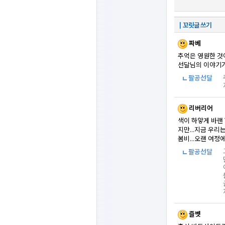
┃꼬릿글 쓰기
짜베
추억은 영원한 것
선달님의 이야기가
팔공선달
리버리어
색이 하얗게 바랜
지만...지금 우
봄비...오랜 여
팔공선달
즐벳