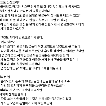
굴들도 범상들이다
들이었고 마음만 먹으면 언제든 또 잘나갈 것이라는 게 공통어고
중에 시간 보내러 온다는 게 공통변이었다
.
여
만원에 내 돈
만원을 보태면 단골구이 집 셔트를 내릴 수 있었다
3
2
담배
원 할 때니 아마 현물 가치로
만 원 정도
1000
20~30
)
이 소리와 조금 덜 늙은 년의 교태를 받으며 잠시 영웅호걸이 되다가
 시계 풀고 나오지만
.
 그것도 시대적 낭만으로 다가온다
.
 어디 있는가
.
에서 피조개가 단골 메뉴였는데 이젠 오염으로 날것으로 못 먹는다
.
 참기름 깨소금을 뿌려 소주 한잔에 후루룩 삼키면 그 알싸한 맛이란
.
어 겹겹이 입고 목과 얼굴을 두르고 온몸을 완전무장한 채
쳐 놓고 작은 연탄 화로에 어묵과 개피 담배 잔술을 팔던 할머니
를 떠나 삶의 처절함이 느껴졌다
문 생산하는 닭 꼬치는 할머니의 스페셜 메뉴였다
.
내리는 날
 올라오셨지 손수 하셨다는 김밥과 단골들의 담배와 소주
하던 닭 꼬치까지 듬뿍 담은 소쿠리를 펼쳐놓으셨다
)
잔머리라 거부감도 없잖아 있었지만
 외치며 잔치를 벌렸다
.
 따로 노는 사람들의 엄니 같은 분에 대한 측은지심이랄까
.
가 노는 모습이 돈벌이가 되어 흐뭇했는지