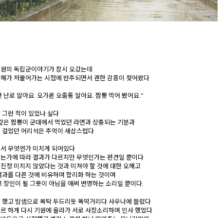
기원의 독립군이야기가 잠시 오갔는데
 해가 저물어가는 시점에 반추되면서 괜한 감흥이 젖어왔다
 난로 알아요
오가론 오줌통 알아요
짬뽕 먹어 봤어요
.
.
.”
 그런 적이 있었나 싶다
 같은 짬뽕이 군대에서 먹었던 라면과 상충되는 기분과
을 걸었던 어리석은 추억이 새삼스럽다
에서 무엇엔가 미치게 되어있다
치는가에 따라 결과가 다르지만 무엇인가는 편견일 뿐이다
진정 미치지 않았다는 것과 미쳐야 할 것에 대한 오해고
결과를 다른 것에 비유하며 합리화 하는 것이며
고 장인이 될 그릇이 아님을 애써 변명하는 소리일 뿐이다
.
 했고 밤샘으로 목탁 두드리듯 똑딱거리다 사우나에 들렀다
르 하게 다시 기원에 올라가 서로 사장소리하며 인사 했었다