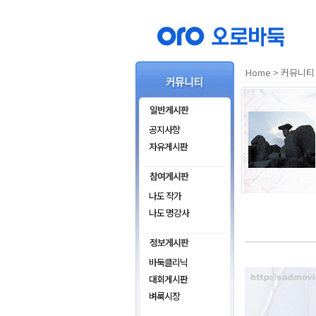
Home
>
커뮤니티
공지사항
자유게시판
나도 작가
나도 명강사
바둑클리닉
대회게시판
벼룩시장