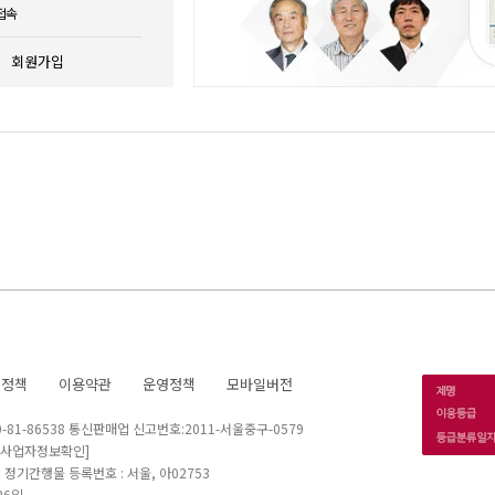
접속
회원가입
호정책
이용약관
운영정책
모바일버전
1-86538 통신판매업 신고번호:2011-서울중구-0579
[사업자정보확인]
 I 정기간행물 등록번호 : 서울, 아02753
26일