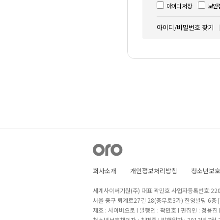
아이디 저장
보안
아이디/비밀번호 찾기
회사소개
개인정보처리방침
청소년보
세계사이버기원(주) 대표:곽민호 사업자등록번호:220-8
서울 중구 퇴계로27길 28(충무로3가) 한영빌딩 6층
제호 : 사이버오로 I 발행인 : 곽민호 I 편집인 : 정용진
청소년보호책임자 : 최병준 I 발행일자 : 2013년 7월 