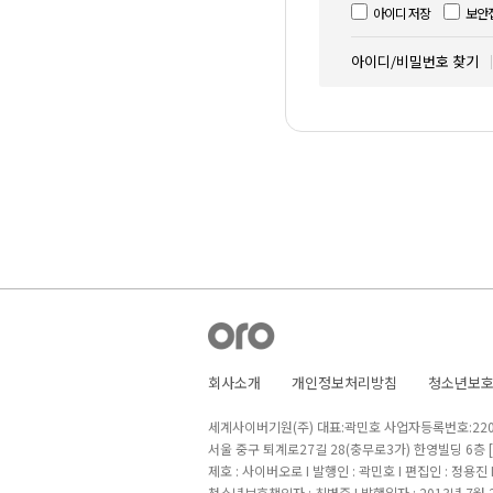
아이디 저장
보안
아이디/비밀번호 찾기
회사소개
개인정보처리방침
청소년보
세계사이버기원(주) 대표:곽민호 사업자등록번호:220-8
서울 중구 퇴계로27길 28(충무로3가) 한영빌딩 6층
제호 : 사이버오로 I 발행인 : 곽민호 I 편집인 : 정용진
청소년보호책임자 : 최병준 I 발행일자 : 2013년 7월 