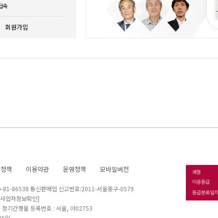
접속
회원가입
호정책
이용약관
운영정책
모바일버전
1-86538 통신판매업 신고번호:2011-서울중구-0579
[사업자정보확인]
 I 정기간행물 등록번호 : 서울, 아02753
26일