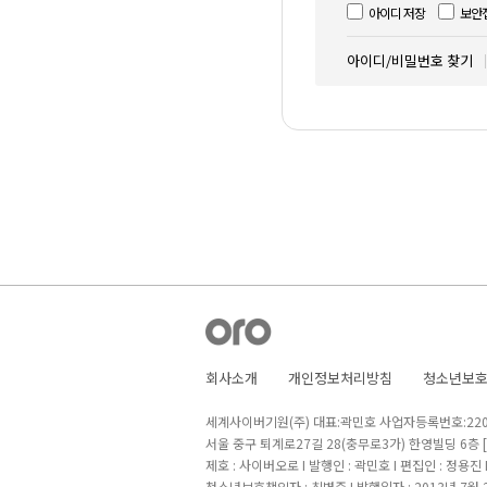
아이디 저장
보안
아이디/비밀번호 찾기
회사소개
개인정보처리방침
청소년보
세계사이버기원(주) 대표:곽민호 사업자등록번호:220-8
서울 중구 퇴계로27길 28(충무로3가) 한영빌딩 6층
제호 : 사이버오로 I 발행인 : 곽민호 I 편집인 : 정용진
청소년보호책임자 : 최병준 I 발행일자 : 2013년 7월 