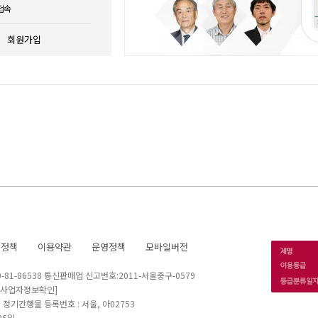
접속
회원가입
호정책
이용약관
운영정책
모바일버전
1-86538 통신판매업 신고번호:2011-서울중구-0579
[사업자정보확인]
 I 정기간행물 등록번호 : 서울, 아02753
26일