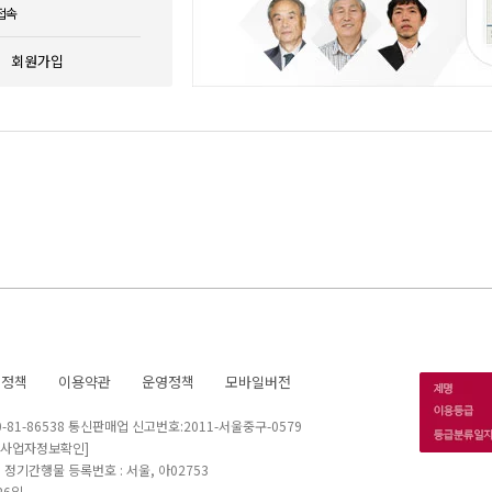
접속
회원가입
호정책
이용약관
운영정책
모바일버전
1-86538 통신판매업 신고번호:2011-서울중구-0579
[사업자정보확인]
 I 정기간행물 등록번호 : 서울, 아02753
26일