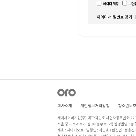
아이디 저장
보안
아이디/비밀번호 찾기
회사소개
개인정보처리방침
청소년보
세계사이버기원(주) 대표:곽민호 사업자등록번호:220-8
서울 중구 퇴계로27길 28(충무로3가) 한영빌딩 6층
제호 : 사이버오로 I 발행인 : 곽민호 I 편집인 : 정용진
청소년보호책임자 : 최병준 I 발행일자 : 2013년 7월 