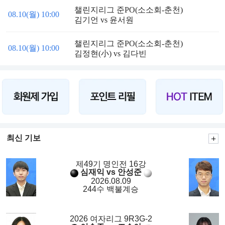
챌린지리그 준PO(소소회-춘천)
08.10(월) 10:00
김기언 vs 윤서원
챌린지리그 준PO(소소회-춘천)
08.10(월) 10:00
김정현(小) vs 김다빈
최신 기보
제49기 명인전 16강
심재익 vs 안성준
2026.08.09
244수 백불계승
2026 여자리그 9R3G-2