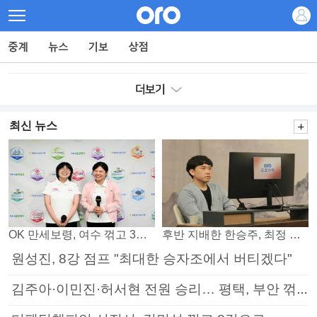
최신 뉴스
OK 만세보령, 여수 꺾고 3연패 탈출
후반 지배한 한승주, 최정 꺾고 8강 진출
원성진, 8강 점프 "최대한 승자조에서 버티겠다"
김주아·이민진·허서현 전원 승리… 평택, 부안 꺾고 5연승