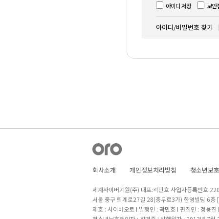
아이디 저장
보안
아이디/비밀번호 찾기
회사소개
개인정보처리방침
청소년보
세계사이버기원(주) 대표:곽민호 사업자등록번호:220-8
서울 중구 퇴계로27길 28(충무로3가) 한영빌딩 6층
제호 : 사이버오로 I 발행인 : 곽민호 I 편집인 : 정용진
청소년보호책임자 : 최병준 I 발행일자 : 2013년 7월 