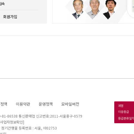
접속
회원가입
호정책
이용약관
운영정책
모바일버전
1-86538 통신판매업 신고번호:2011-서울중구-0579
[사업자정보확인]
 I 정기간행물 등록번호 : 서울, 아02753
26일