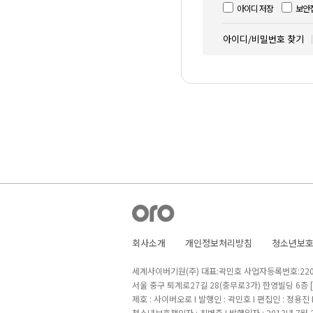
아이디 저장
보안
아이디/비밀번호 찾기
회사소개
개인정보처리방침
청소년보
세계사이버기원(주) 대표:곽민호 사업자등록번호:220-8
서울 중구 퇴계로27길 28(충무로3가) 한영빌딩 6층
제호 : 사이버오로 I 발행인 : 곽민호 I 편집인 : 정용진
청소년보호책임자 : 최병준 I 발행일자 : 2013년 7월 