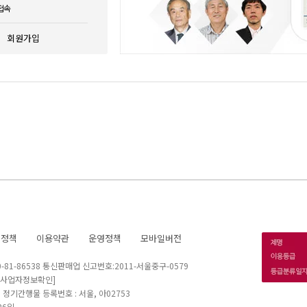
접속
회원가입
호정책
이용약관
운영정책
모바일버전
1-86538 통신판매업 신고번호:2011-서울중구-0579
[사업자정보확인]
 I 정기간행물 등록번호 : 서울, 아02753
26일