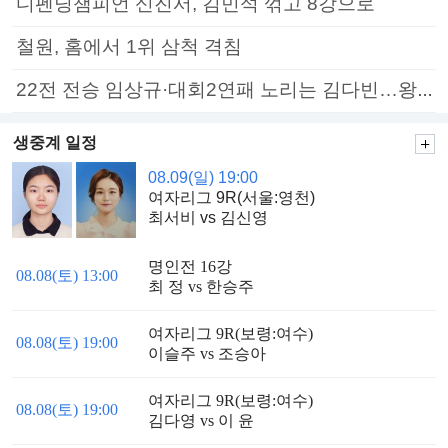
디펜딩챔피언 신진서, 김민석 꺾고 8강으로
철원, 홈에서 1위 삼척 격침
22전 전승 임상규·대회2연패 노리는 김다빈…왕중왕전 16강 7일부터
생중계 일정
08.09(일) 19:00
여자리그 9R(서울:영천)
최서비 vs 김신영
명인전 16강
08.08(토) 13:00
최 정 vs 한승주
여자리그 9R(보령:여수)
08.08(토) 19:00
이슬주 vs 조승아
여자리그 9R(보령:여수)
08.08(토) 19:00
김다영 vs 이 윤