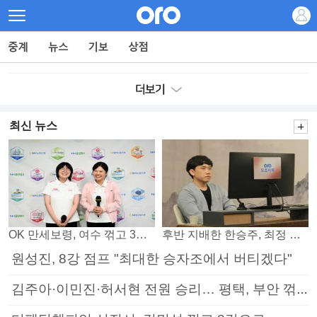
최신 뉴스
OK 만세보령, 여수 꺾고 3연패 탈출
후반 지배한 한승주, 최정 꺾고 8강 진출
원성진, 8강 점프 "최대한 승자조에서 버티겠다"
김주아·이민진·허서현 전원 승리… 평택, 부안 꺾고 5연승