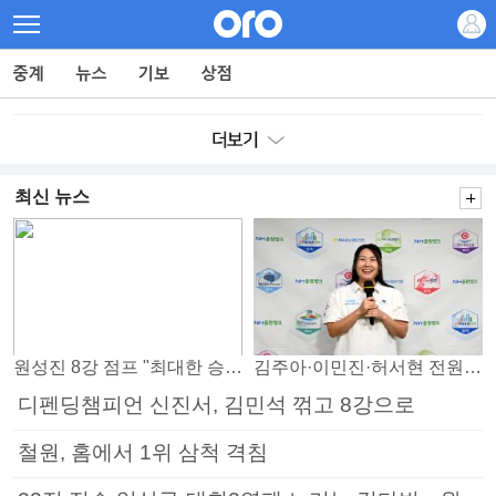
최신 뉴스
원성진 8강 점프 "최대한 승자조에서 버티겠다"
김주아·이민진·허서현 전원 승리… 평택, 부안 꺾고 5연승
디펜딩챔피언 신진서, 김민석 꺾고 8강으로
철원, 홈에서 1위 삼척 격침