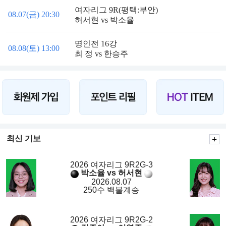
여자리그 9R(평택:부안)
08.07(금) 20:30
허서현 vs 박소율
명인전 16강
08.08(토) 13:00
최 정 vs 한승주
최신 기보
2026 여자리그 9R2G-3
박소율 vs 허서현
2026.08.07
250수 백불계승
2026 여자리그 9R2G-2