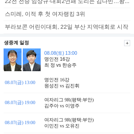
22전 전승 임상규·대회2연패 노리는 김다빈…왕중왕전 16강 7일부터
스미레, 이적 후 첫 여자랭킹 3위
부라보콘 어린이대회, 22일 부산 지역대회로 시작
생중계 일정
08.08(토) 13:00
명인전 16강
최 정 vs 한승주
명인전 16강
08.07(금) 13:00
원성진 vs 김진휘
여자리그 9R(평택:부안)
08.07(금) 19:00
김주아 vs 이영주
여자리그 9R(평택:부안)
08.07(금) 19:00
이민진 vs 오유진