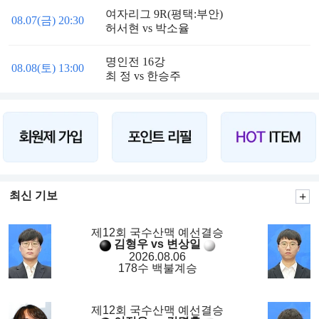
여자리그 9R(평택:부안)
08.07(금) 20:30
허서현 vs 박소율
명인전 16강
08.08(토) 13:00
최 정 vs 한승주
최신 기보
제12회 국수산맥 예선결승
김형우 vs 변상일
2026.08.06
178수 백불계승
제12회 국수산맥 예선결승