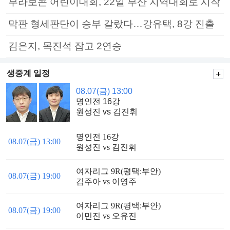
부라보콘 어린이대회, 22일 부산 지역대회로 시작
막판 형세판단이 승부 갈랐다…강유택, 8강 진출
김은지, 목진석 잡고 2연승
생중계 일정
08.07(금) 13:00
명인전 16강
원성진 vs 김진휘
명인전 16강
08.07(금) 13:00
원성진 vs 김진휘
여자리그 9R(평택:부안)
08.07(금) 19:00
김주아 vs 이영주
여자리그 9R(평택:부안)
08.07(금) 19:00
이민진 vs 오유진