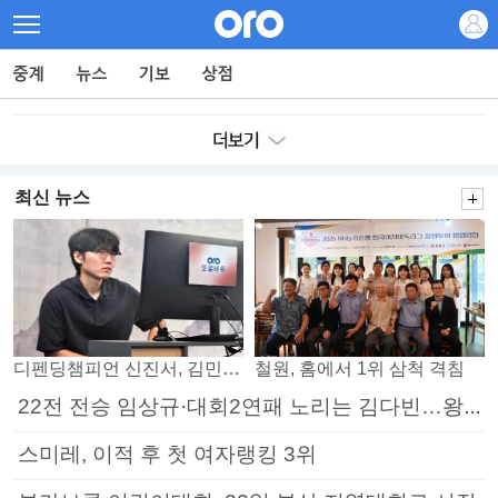
최신 뉴스
디펜딩챔피언 신진서, 김민석 꺾고 8강으로
철원, 홈에서 1위 삼척 격침
22전 전승 임상규·대회2연패 노리는 김다빈…왕중왕전 16강 7일부터
스미레, 이적 후 첫 여자랭킹 3위