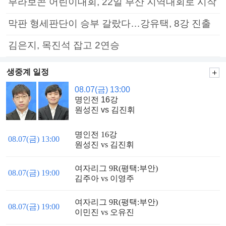
부라보콘 어린이대회, 22일 부산 지역대회로 시작
막판 형세판단이 승부 갈랐다…강유택, 8강 진출
김은지, 목진석 잡고 2연승
생중계 일정
08.07(금) 13:00
명인전 16강
원성진 vs 김진휘
명인전 16강
08.07(금) 13:00
원성진 vs 김진휘
여자리그 9R(평택:부안)
08.07(금) 19:00
김주아 vs 이영주
여자리그 9R(평택:부안)
08.07(금) 19:00
이민진 vs 오유진