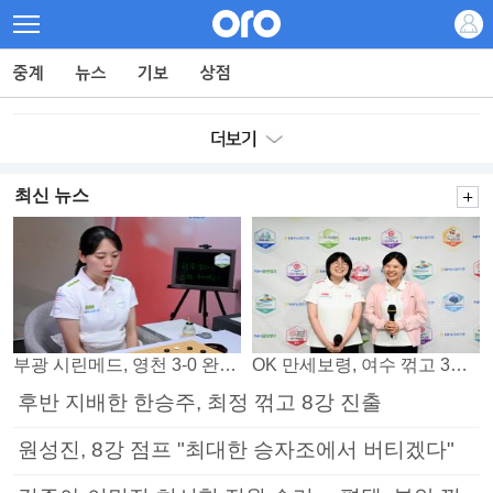
최신 뉴스
부광 시린메드, 영천 3-0 완파하며 4연패 탈출
OK 만세보령, 여수 꺾고 3연패 탈출
후반 지배한 한승주, 최정 꺾고 8강 진출
원성진, 8강 점프 "최대한 승자조에서 버티겠다"