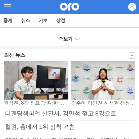
최신 뉴스
원성진, 8강 점프 "최대한 승자조에서 버티겠다"
김주아·이민진·허서현 전원 승리… 평택, 부안 꺾고 5연승
디펜딩챔피언 신진서, 김민석 꺾고 8강으로
철원, 홈에서 1위 삼척 격침