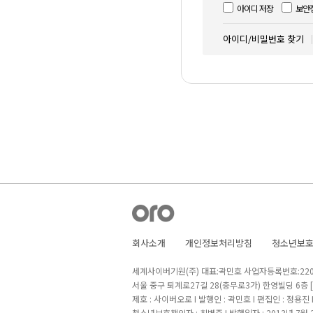
아이디 저장
보안
아이디/비밀번호 찾기
회사소개
개인정보처리방침
청소년보
세계사이버기원(주) 대표:곽민호 사업자등록번호:220-8
서울 중구 퇴계로27길 28(충무로3가) 한영빌딩 6층
제호 : 사이버오로 I 발행인 : 곽민호 I 편집인 : 정용진
청소년보호책임자 : 최병준 I 발행일자 : 2013년 7월 