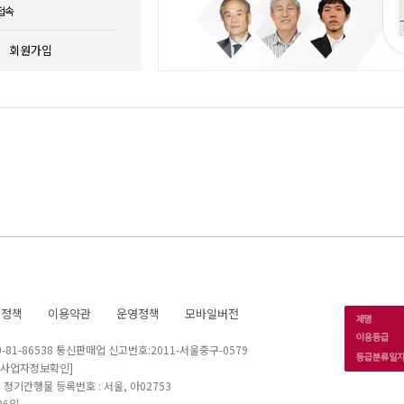
접속
회원가입
호정책
이용약관
운영정책
모바일버전
1-86538 통신판매업 신고번호:2011-서울중구-0579
[사업자정보확인]
 I 정기간행물 등록번호 : 서울, 아02753
26일