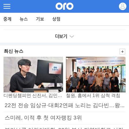
최신 뉴스
디펜딩챔피언 신진서, 김민석 꺾고 8강으로
철원, 홈에서 1위 삼척 격침
22전 전승 임상규·대회2연패 노리는 김다빈…왕중왕전 16강 7일부터
스미레, 이적 후 첫 여자랭킹 3위