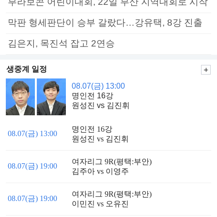
부라보콘 어린이대회, 22일 부산 지역대회로 시작
막판 형세판단이 승부 갈랐다…강유택, 8강 진출
김은지, 목진석 잡고 2연승
생중계 일정
08.07(금) 13:00
명인전 16강
원성진 vs 김진휘
명인전 16강
08.07(금) 13:00
원성진 vs 김진휘
여자리그 9R(평택:부안)
08.07(금) 19:00
김주아 vs 이영주
여자리그 9R(평택:부안)
08.07(금) 19:00
이민진 vs 오유진