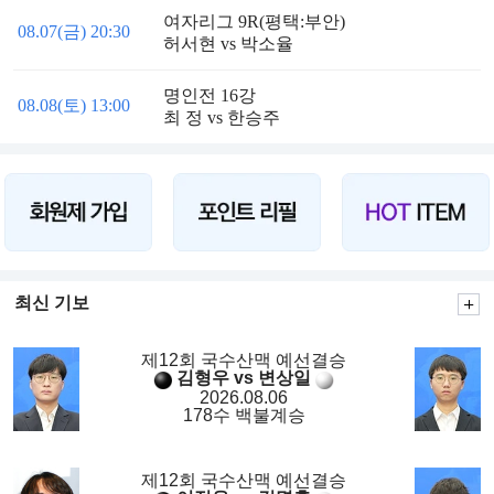
여자리그 9R(평택:부안)
08.07(금) 20:30
허서현 vs 박소율
명인전 16강
08.08(토) 13:00
최 정 vs 한승주
최신 기보
제12회 국수산맥 예선결승
김형우 vs 변상일
2026.08.06
178수 백불계승
제12회 국수산맥 예선결승