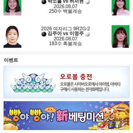
박소율 vs 허서현
2026.08.07
250수 백불계승
2026 여자리그 9R2G-2
김주아 vs 이영주
2026.08.07
183수 흑불계승
이벤트