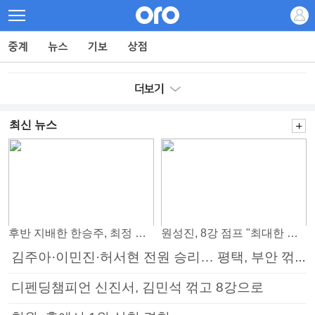
최신 뉴스
후반 지배한 한승주, 최정 꺾고 8강 진출
원성진, 8강 점프 "최대한 승자조에서 버티겠다"
김주아·이민진·허서현 전원 승리… 평택, 부안 꺾고 5연승
디펜딩챔피언 신진서, 김민석 꺾고 8강으로