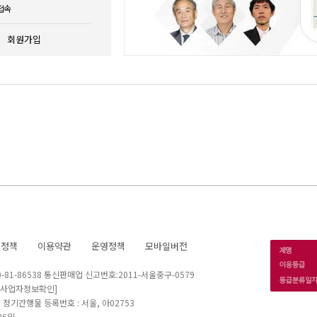
접속
회원가입
호정책
이용약관
운영정책
모바일버전
1-86538 통신판매업 신고번호:2011-서울중구-0579
[사업자정보확인]
 I 정기간행물 등록번호 : 서울, 아02753
26일