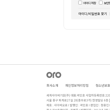
아이디 저장
보안
아이디/비밀번호 찾기
회사소개
개인정보처리방침
청소년보
세계사이버기원(주) 대표:곽민호 사업자등록번호:220-8
서울 중구 퇴계로27길 28(충무로3가) 한영빌딩 6층
제호 : 사이버오로 I 발행인 : 곽민호 I 편집인 : 정용진
청소년보호책임자 : 최병준 I 발행일자 : 2013년 7월 