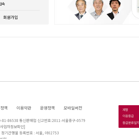
접속
회원가입
호정책
이용약관
운영정책
모바일버전
1-86538 통신판매업 신고번호:2011-서울중구-0579
[사업자정보확인]
 I 정기간행물 등록번호 : 서울, 아02753
26일