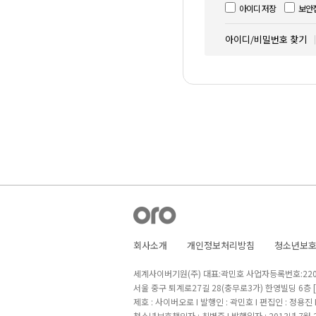
아이디 저장
보안
아이디/비밀번호 찾기
회사소개
개인정보처리방침
청소년보
세계사이버기원(주) 대표:곽민호 사업자등록번호:220-8
서울 중구 퇴계로27길 28(충무로3가) 한영빌딩 6층
제호 : 사이버오로 I 발행인 : 곽민호 I 편집인 : 정용진
청소년보호책임자 : 최병준 I 발행일자 : 2013년 7월 