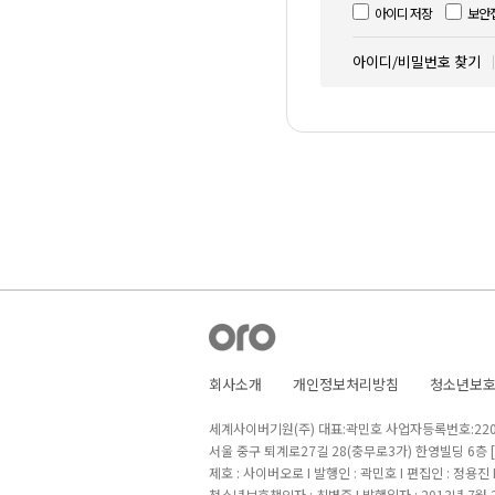
아이디 저장
보안
아이디/비밀번호 찾기
회사소개
개인정보처리방침
청소년보
세계사이버기원(주) 대표:곽민호 사업자등록번호:220-8
서울 중구 퇴계로27길 28(충무로3가) 한영빌딩 6층
제호 : 사이버오로 I 발행인 : 곽민호 I 편집인 : 정용진
청소년보호책임자 : 최병준 I 발행일자 : 2013년 7월 