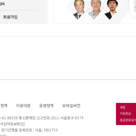
접속
회원가입
호정책
이용약관
운영정책
모바일버전
1-86538 통신판매업 신고번호:2011-서울중구-0579
[사업자정보확인]
 I 정기간행물 등록번호 : 서울, 아02753
26일