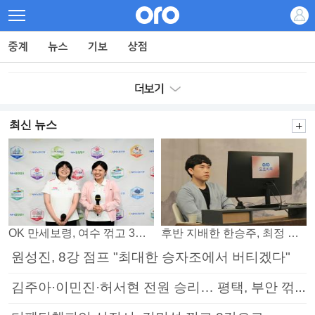
최신 뉴스
OK 만세보령, 여수 꺾고 3연패 탈출
후반 지배한 한승주, 최정 꺾고 8강 진출
원성진, 8강 점프 "최대한 승자조에서 버티겠다"
김주아·이민진·허서현 전원 승리… 평택, 부안 꺾고 5연승