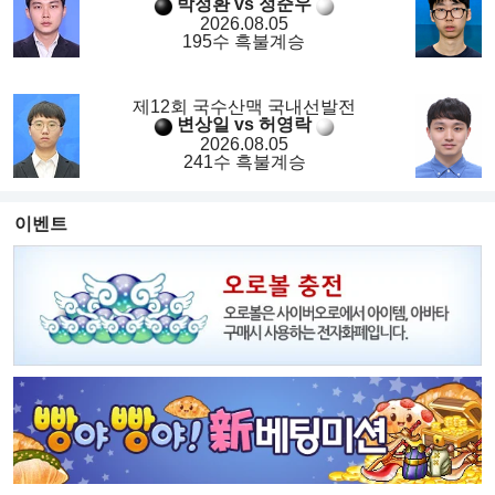
박정환 vs 정준우
2026.08.05
195수 흑불계승
제12회 국수산맥 국내선발전
변상일 vs 허영락
2026.08.05
241수 흑불계승
이벤트