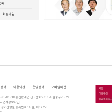
접속
회원가입
호정책
이용약관
운영정책
모바일버전
1-86538 통신판매업 신고번호:2011-서울중구-0579
[사업자정보확인]
 I 정기간행물 등록번호 : 서울, 아02753
26일