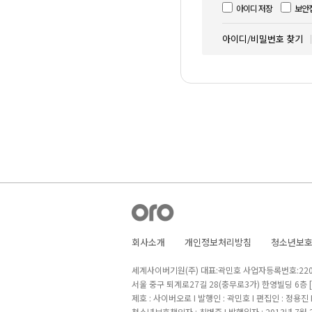
아이디 저장
보안
아이디/비밀번호 찾기
회사소개
개인정보처리방침
청소년보
세계사이버기원(주) 대표:곽민호 사업자등록번호:220-8
서울 중구 퇴계로27길 28(충무로3가) 한영빌딩 6층
제호 : 사이버오로 I 발행인 : 곽민호 I 편집인 : 정용진
청소년보호책임자 : 최병준 I 발행일자 : 2013년 7월 