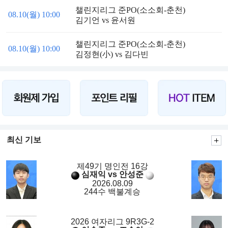
챌린지리그 준PO(소소회-춘천)
08.10(월) 10:00
김기언 vs 윤서원
챌린지리그 준PO(소소회-춘천)
08.10(월) 10:00
김정현(小) vs 김다빈
최신 기보
제49기 명인전 16강
심재익 vs 안성준
2026.08.09
244수 백불계승
2026 여자리그 9R3G-2