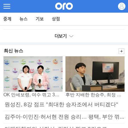
최신 뉴스
OK 만세보령, 여수 꺾고 3연패 탈출
후반 지배한 한승주, 최정 꺾고 8강 진출
원성진, 8강 점프 "최대한 승자조에서 버티겠다"
김주아·이민진·허서현 전원 승리… 평택, 부안 꺾고 5연승