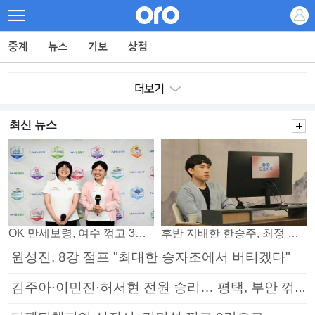
최신 뉴스
OK 만세보령, 여수 꺾고 3연패 탈출
후반 지배한 한승주, 최정 꺾고 8강 진출
원성진, 8강 점프 "최대한 승자조에서 버티겠다"
김주아·이민진·허서현 전원 승리… 평택, 부안 꺾고 5연승