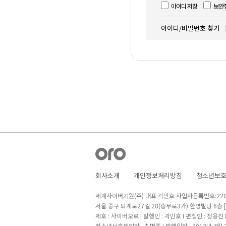
아이디 저장
보안
아이디/비밀번호 찾기
회사소개
개인정보처리방침
청소년보
세계사이버기원(주) 대표:곽민호 사업자등록번호:220-8
서울 중구 퇴계로27길 28(충무로3가) 한영빌딩 6층
제호 : 사이버오로 I 발행인 : 곽민호 I 편집인 : 정용진
청소년보호책임자 : 최병준 I 발행일자 : 2013년 7월 