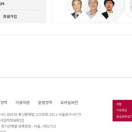
접속
회원가입
호정책
이용약관
운영정책
모바일버전
1-86538 통신판매업 신고번호:2011-서울중구-0579
[사업자정보확인]
 I 정기간행물 등록번호 : 서울, 아02753
26일