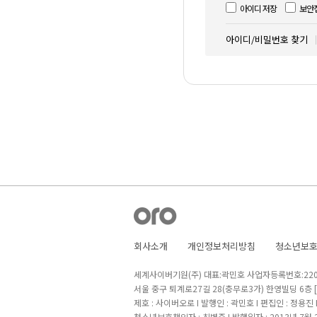
아이디 저장
보안
아이디/비밀번호 찾기
회사소개
개인정보처리방침
청소년보
세계사이버기원(주) 대표:곽민호 사업자등록번호:220-8
서울 중구 퇴계로27길 28(충무로3가) 한영빌딩 6층
제호 : 사이버오로 I 발행인 : 곽민호 I 편집인 : 정용진
청소년보호책임자 : 최병준 I 발행일자 : 2013년 7월 