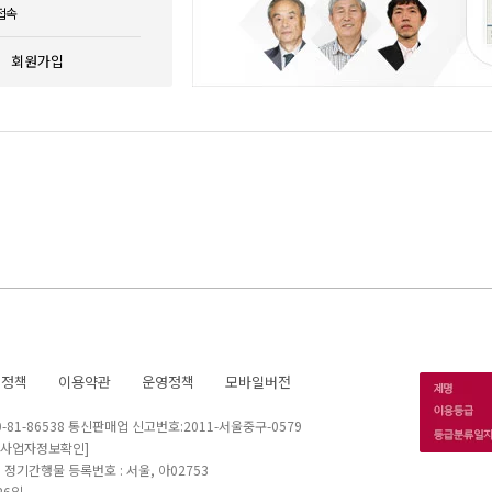
접속
회원가입
호정책
이용약관
운영정책
모바일버전
1-86538 통신판매업 신고번호:2011-서울중구-0579
[사업자정보확인]
 I 정기간행물 등록번호 : 서울, 아02753
26일