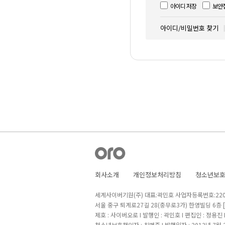
아이디 저장
보안
아이디/비밀번호 찾기
회사소개
개인정보처리방침
청소년보
세계사이버기원(주) 대표:곽민호 사업자등록번호:220-8
서울 중구 퇴계로27길 28(충무로3가) 한영빌딩 6층
제호 : 사이버오로 I 발행인 : 곽민호 I 편집인 : 정용진
청소년보호책임자 : 최병준 I 발행일자 : 2013년 7월 