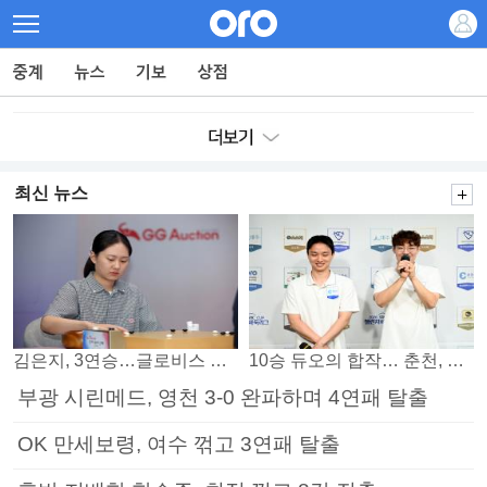
최신 뉴스
김은지, 3연승…글로비스 챔프 김승구도 넘었다
10승 듀오의 합작… 춘천, 소소회 꺾고 PO 진출
부광 시린메드, 영천 3-0 완파하며 4연패 탈출
OK 만세보령, 여수 꺾고 3연패 탈출