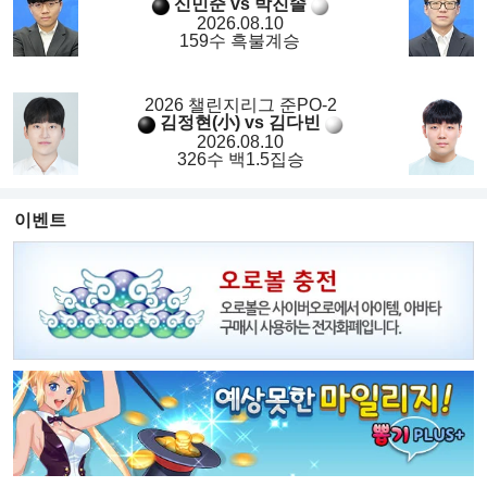
신민준 vs 박진솔
2026.08.10
159수 흑불계승
2026 챌린지리그 준PO-2
김정현(小) vs 김다빈
2026.08.10
326수 백1.5집승
이벤트