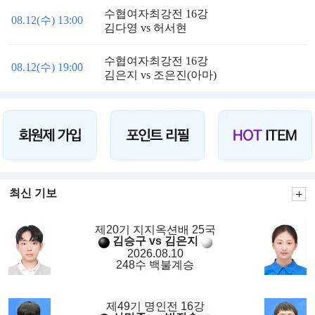
수협여자최강전 16강
08.12(수) 13:00
김다영 vs 허서현
수협여자최강전 16강
08.12(수) 19:00
김은지 vs 조은진(아마)
최신 기보
제20기 지지옥션배 25국
김승구 vs 김은지
2026.08.10
248수 백불계승
제49기 명인전 16강