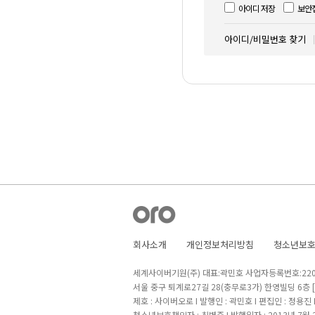
아이디 저장
보안
아이디/비밀번호 찾기
회사소개
개인정보처리방침
청소년보
세계사이버기원(주) 대표:곽민호 사업자등록번호:220-8
서울 중구 퇴계로27길 28(충무로3가) 한영빌딩 6층
제호 : 사이버오로 I 발행인 : 곽민호 I 편집인 : 정용진
청소년보호책임자 : 최병준 I 발행일자 : 2013년 7월 