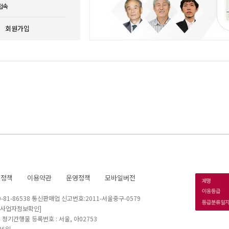
접속
회원가입
호정책
이용약관
운영정책
모바일버전
1-86538 통신판매업 신고번호:2011-서울중구-0579
[사업자정보확인]
 I 정기간행물 등록번호 : 서울, 아02753
26일