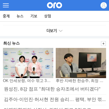
최신 뉴스
OK 만세보령, 여수 꺾고 3연패 탈출
후반 지배한 한승주, 최정 꺾고 8강 진출
원성진, 8강 점프 "최대한 승자조에서 버티겠다"
김주아·이민진·허서현 전원 승리… 평택, 부안 꺾고 5연승