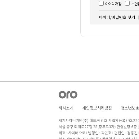
아이디 저장
보안
아이디/비밀번호 찾기
회사소개
개인정보처리방침
청소년보
세계사이버기원(주) 대표:곽민호 사업자등록번호:220-8
서울 중구 퇴계로27길 28(충무로3가) 한영빌딩 6층
제호 : 사이버오로 I 발행인 : 곽민호 I 편집인 : 정용진
청소년보호책임자 : 최병준 I 발행일자 : 2013년 7월 