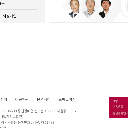
접속
회원가입
호정책
이용약관
운영정책
모바일버전
1-86538 통신판매업 신고번호:2011-서울중구-0579
[사업자정보확인]
 I 정기간행물 등록번호 : 서울, 아02753
26일