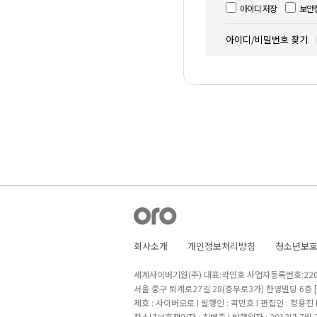
아이디 저장
보안
아이디/비밀번호 찾기
회사소개
개인정보처리방침
청소년보
세계사이버기원(주) 대표:곽민호 사업자등록번호:220-8
서울 중구 퇴계로27길 28(충무로3가) 한영빌딩 6층
제호 : 사이버오로 I 발행인 : 곽민호 I 편집인 : 정용진
청소년보호책임자 : 최병준 I 발행일자 : 2013년 7월 