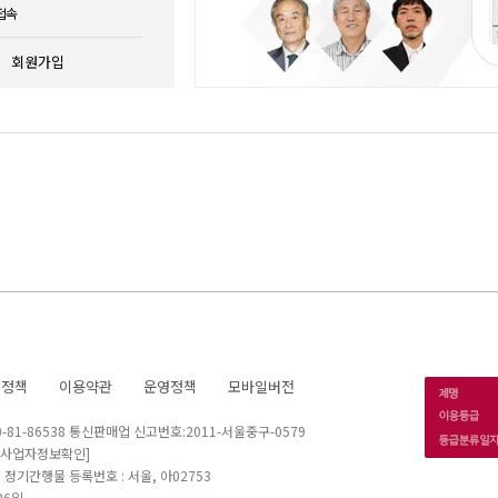
접속
회원가입
호정책
이용약관
운영정책
모바일버전
1-86538 통신판매업 신고번호:2011-서울중구-0579
[사업자정보확인]
 I 정기간행물 등록번호 : 서울, 아02753
26일