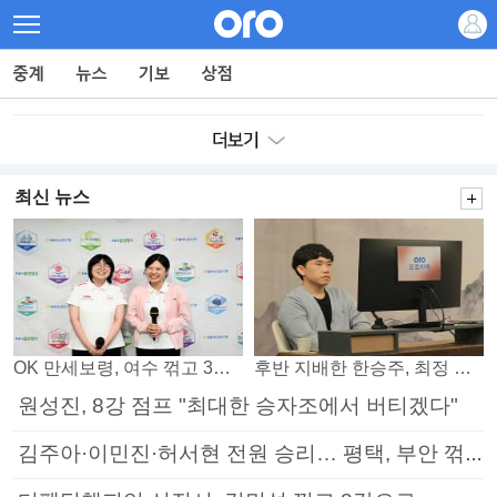
최신 뉴스
OK 만세보령, 여수 꺾고 3연패 탈출
후반 지배한 한승주, 최정 꺾고 8강 진출
원성진, 8강 점프 "최대한 승자조에서 버티겠다"
김주아·이민진·허서현 전원 승리… 평택, 부안 꺾고 5연승