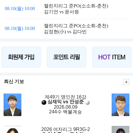
챌린지리그 준PO(소소회-춘천)
08.10(월) 10:00
김기언 vs 윤서원
챌린지리그 준PO(소소회-춘천)
08.10(월) 10:00
김정현(小) vs 김다빈
최신 기보
제49기 명인전 16강
심재익 vs 안성준
2026.08.09
244수 백불계승
2026 여자리그 9R3G-2