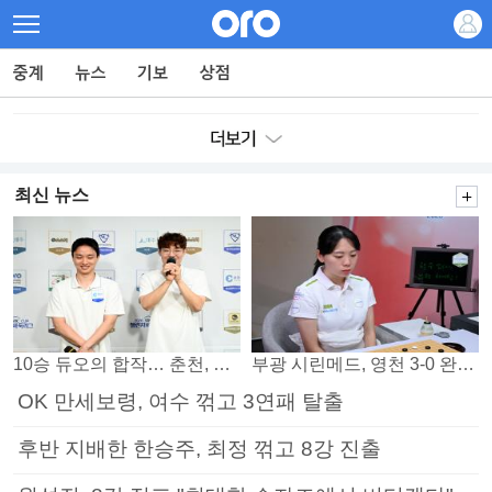
최신 뉴스
10승 듀오의 합작… 춘천, 소소회 꺾고 플레이오프 진출
부광 시린메드, 영천 3-0 완파하며 4연패 탈출
OK 만세보령, 여수 꺾고 3연패 탈출
후반 지배한 한승주, 최정 꺾고 8강 진출