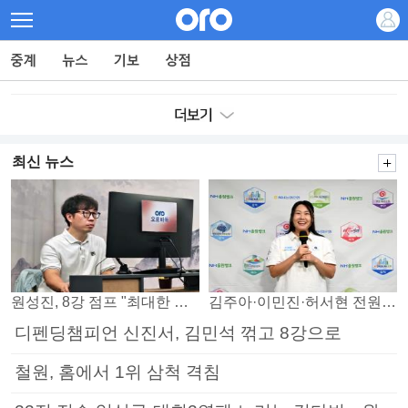
최신 뉴스
원성진, 8강 점프 "최대한 승자조에서 버티겠다"
김주아·이민진·허서현 전원 승리… 평택, 부안 꺾고 5연승
디펜딩챔피언 신진서, 김민석 꺾고 8강으로
철원, 홈에서 1위 삼척 격침