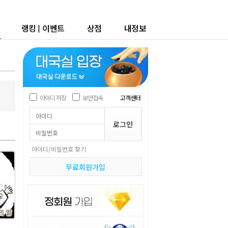
랭킹
|
이벤트
상점
내정보
아이디 저장
보안접속
고객센터
아이디/비밀번호 찾기
무료회원가입