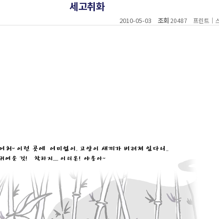
세고취화
2010-05-03
조회
20487
프린트
｜