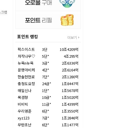
스크랩
포인트 랭킹
더보기
팍스이스트
3단
10조4209억
자작나무♡
5단*
4조295억
뉴욕n뉴욕
3급*
2조6336억
운명아비켜
4단*
2조6164억
한솔현현로
7단*
2조1280억
충청도요정
24급*
1조8447억
매일신나
1단*
1조5678억
목검향
10급*
1조5020억
비비빅
11급*
1조4399억
우리영준
6단*
1조3550억
xyz123
7급*
1조2846억
무탄초난
6단*
1조1477억