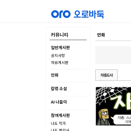
커뮤니티
만화
일반게시판
공지사항
자유게시판
만화
자충도사
칼럼 소설
AI 나들이
참여게시판
나도 작가
나도 명강사