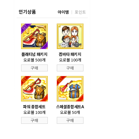
인기상품
아이템
포인트
플래티넘 패키지
겜바타 패키지
오로볼 500개
오로볼 100개
구매
구매
파워 종합세트
스페셜종합세트A
오로볼 100개
오로볼 50개
구매
구매