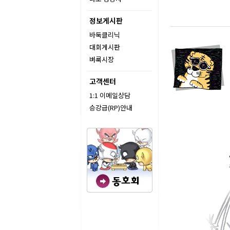
정보게시판
바둑클리닉
대회게시판
벼룩시장
고객센터
1:1 이메일상담
승강급(RP)안내