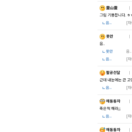
靈山靈
｜ 
그림 기똥찹니다. ㅎ
음..
[자
못안
｜ 
음..
못안
음.
음..
[자
팔공선달
｜ 
근데 내눈에는 큰 고양
음..
[자
해동동자
｜ 
죽은척 해라;;
음..
[자
해동동자
｜ 