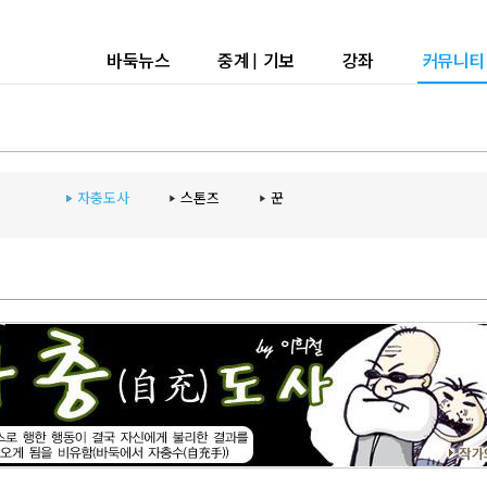
바둑뉴스
중계
|
기보
강좌
커뮤니티
자충도사
스톤즈
꾼