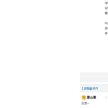
┃꼬릿글 쓰기
靈山靈
｜ 
으흐~