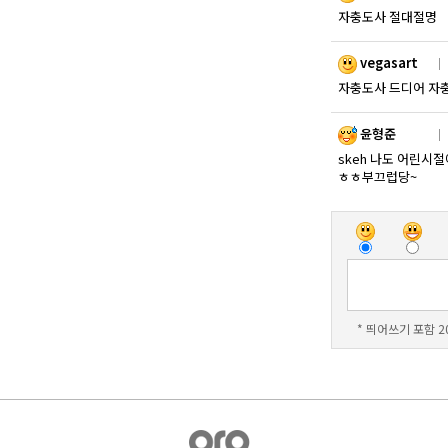
자충도사 절대절명
vegasart
｜ 
자충도사 드디어 자
윤형준
｜ 
skeh 나도 어린시
ㅎㅎ부끄럽당~
* 띄어쓰기 포함 2