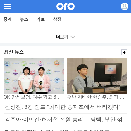
최신 뉴스
OK 만세보령, 여수 꺾고 3연패 탈출
후반 지배한 한승주, 최정 꺾고 8강 진출
원성진, 8강 점프 "최대한 승자조에서 버티겠다"
김주아·이민진·허서현 전원 승리… 평택, 부안 꺾고 5연승