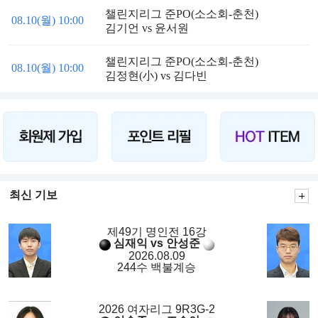
챌린지리그 준PO(소소회-춘천)
08.10(월) 10:00
김기언 vs 윤서원
챌린지리그 준PO(소소회-춘천)
08.10(월) 10:00
김정현(小) vs 김다빈
최신 기보
제49기 명인전 16강
심재익 vs 안성준
2026.08.09
244수 백불계승
2026 여자리그 9R3G-2