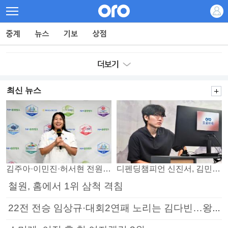
최신 뉴스
김주아·이민진·허서현 전원 승리… 평택, 부안 꺾고 5연승
디펜딩챔피언 신진서, 김민석 꺾고 8강으로
철원, 홈에서 1위 삼척 격침
22전 전승 임상규·대회2연패 노리는 김다빈…왕중왕전 16강 7일부터