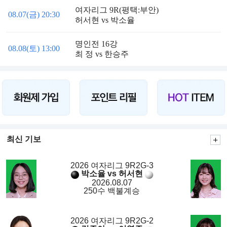
여자리그 9R(평택:부안)
08.07(금) 20:30
허서현 vs 박소율
명인전 16강
08.08(토) 13:00
최 정 vs 한승주
최신 기보
2026 여자리그 9R2G-3
박소율 vs 허서현
2026.08.07
250수 백불계승
2026 여자리그 9R2G-2