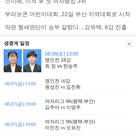
스미레, 이적 후 첫 여자랭킹 3위
부라보콘 어린이대회, 22일 부산 지역대회로 시작
막판 형세판단이 승부 갈랐다…강유택, 8강 진출
생중계 일정
08.08(토) 13:00
명인전 16강
최 정 vs 한승주
명인전 16강
08.07(금) 13:00
원성진 vs 김진휘
여자리그 9R(평택:부안)
08.07(금) 19:00
김주아 vs 이영주
여자리그 9R(평택:부안)
08.07(금) 19:00
이민진 vs 오유진