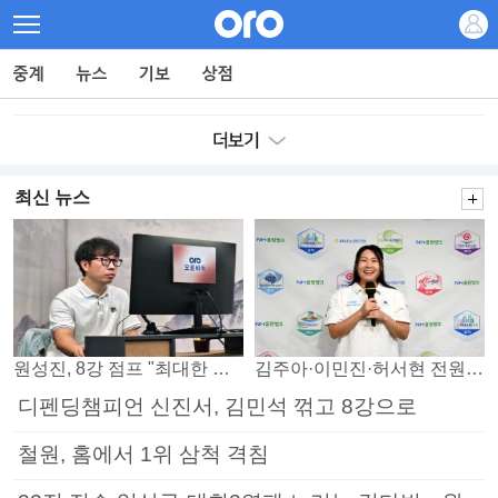
최신 뉴스
원성진, 8강 점프 "최대한 승자조에서 버티겠다"
김주아·이민진·허서현 전원 승리… 평택, 부안 꺾고 5연승
디펜딩챔피언 신진서, 김민석 꺾고 8강으로
철원, 홈에서 1위 삼척 격침