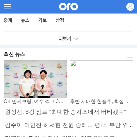
최신 뉴스
OK 만세보령, 여수 꺾고 3연패 탈출
후반 지배한 한승주, 최정 꺾고 8강 진출
원성진, 8강 점프 "최대한 승자조에서 버티겠다"
김주아·이민진·허서현 전원 승리… 평택, 부안 꺾고 5연승