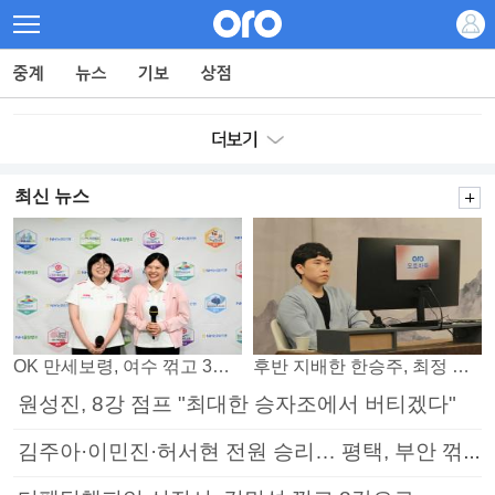
최신 뉴스
OK 만세보령, 여수 꺾고 3연패 탈출
후반 지배한 한승주, 최정 꺾고 8강 진출
원성진, 8강 점프 "최대한 승자조에서 버티겠다"
김주아·이민진·허서현 전원 승리… 평택, 부안 꺾고 5연승