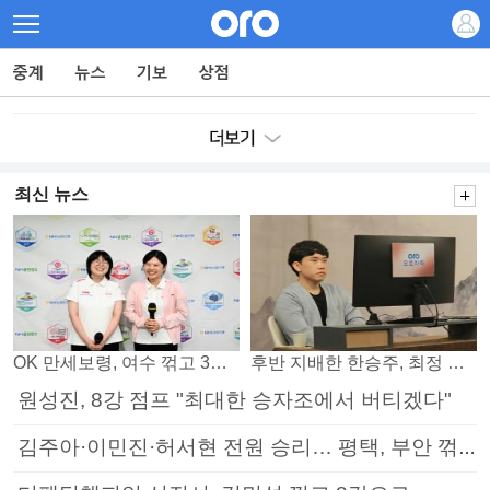
최신 뉴스
OK 만세보령, 여수 꺾고 3연패 탈출
후반 지배한 한승주, 최정 꺾고 8강 진출
원성진, 8강 점프 "최대한 승자조에서 버티겠다"
김주아·이민진·허서현 전원 승리… 평택, 부안 꺾고 5연승