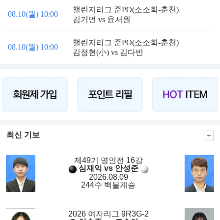
챌린지리그 준PO(소소회-춘천)
08.10(월) 10:00
김기언 vs 윤서원
챌린지리그 준PO(소소회-춘천)
08.10(월) 10:00
김정현(小) vs 김다빈
최신 기보
제49기 명인전 16강
심재익 vs 안성준
2026.08.09
244수 백불계승
2026 여자리그 9R3G-2