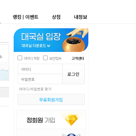
랭킹
|
이벤트
상점
내정보
아이디 저장
보안접속
고객센터
아이디/비밀번호 찾기
무료회원가입