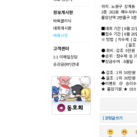
위치 : 노원구 상계동 
2층 202호 해수사
정보게시판
불암산역 2번출구 3분
바둑클리닉
대회게시판
■대회 기간 { 6월 21일
■접수 기간 { 6월 2
벼룩시장
※ 방법 { 치수제 { 
{ 을조 { 1
고객센터
● 회비 : 갑조 5만원
◆순위 : 점수제 승 3
1:1 이메일상담
♥상금수여 : 8월말
승강급(RP)안내
♣ 갑조 : 1위 50만
♣ 을조 : 1위 30만
◆이벤트 ＠ 승리수당
★ 불암기원 ★ 010 - 
┃꼬릿글 쓰기