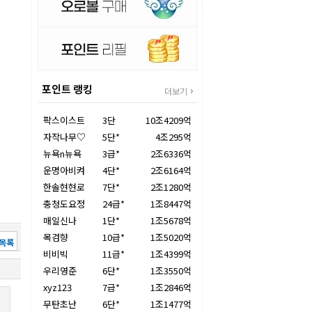
포인트 랭킹
더보기
팍스이스트
3단
10조4209억
자작나무♡
5단*
4조295억
뉴욕n뉴욕
3급*
2조6336억
운명아비켜
4단*
2조6164억
한솔현현로
7단*
2조1280억
충청도요정
24급*
1조8447억
매일신나
1단*
1조5678억
목검향
10급*
1조5020억
목록
비비빅
11급*
1조4399억
우리영준
6단*
1조3550억
xyz123
7급*
1조2846억
무탄초난
6단*
1조1477억