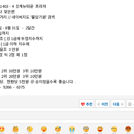
1403 - 4 상계뉴타운 프라자
우나 맞은편
거리 // 네이버지도 '불암기원' 검색
 - 8월 31일 - 2달간
0일까지
갑조 { 강 1급에 두점치수까지
급 이하 치수제
 을조 3 만원
점 빅 2점 패 1점
원 2위 30만원 3위 10만원
원 2위 20만원 3위 10만원
. 한판당 5천원 ＠ 승이많을수록 좋습니다 .
9266 - 6375
추천
이전
다음