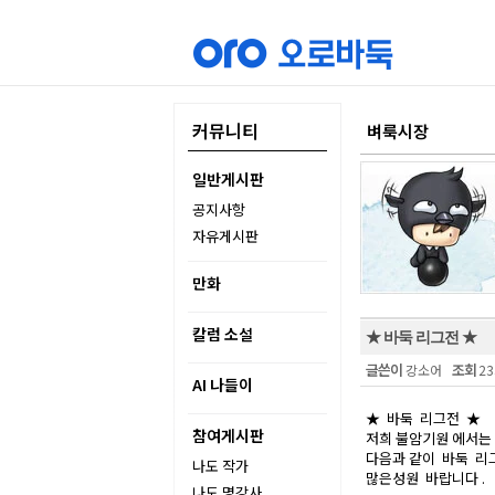
커뮤니티
벼룩시장
일반게시판
공지사항
자유게시판
만화
칼럼 소설
★ 바둑 리그전 ★
글쓴이
조회
강소어
23
AI 나들이
★ 바둑 리그전 ★
참여게시판
저희 불암기원 에서는
다음과 같이 바둑 리
나도 작가
많은성원 바랍니다 .
나도 명강사