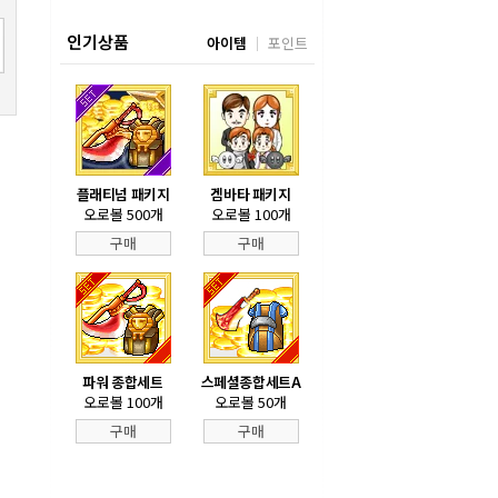
인기상품
아이템
포인트
플래티넘 패키지
겜바타 패키지
오로볼 500개
오로볼 100개
구매
구매
파워 종합세트
스페셜종합세트A
오로볼 100개
오로볼 50개
구매
구매