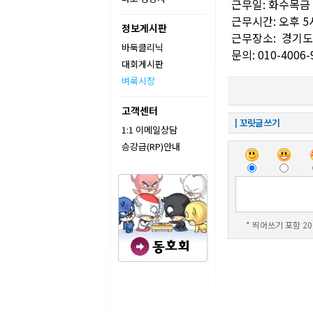
근무일: 화수목금
근무시간: 오후 5시
정보게시판
근무장소: 경기
바둑클리닉
문의: 010-4006-
대회게시판
벼룩시장
고객센터
┃꼬릿글 쓰기
1:1 이메일상담
승강급(RP)안내
* 띄어쓰기 포함 20