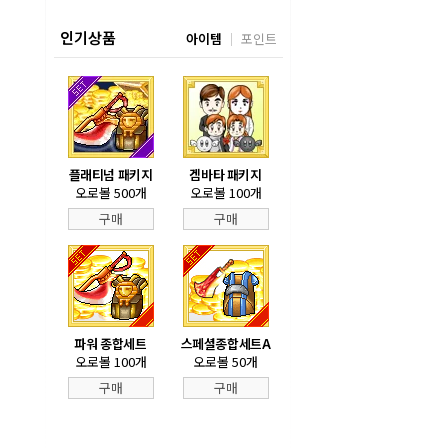
인기상품
아이템
포인트
플래티넘 패키지
겜바타 패키지
오로볼 500개
오로볼 100개
구매
구매
파워 종합세트
스페셜종합세트A
오로볼 100개
오로볼 50개
구매
구매