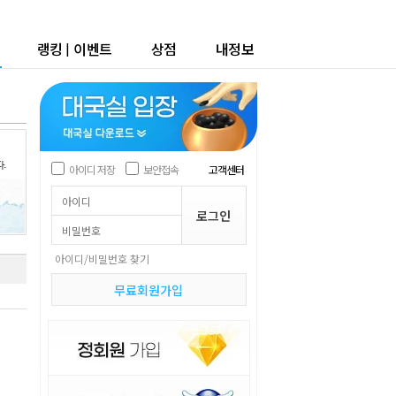
랭킹
|
이벤트
상점
내정보
아이디 저장
보안접속
고객센터
아이디/비밀번호 찾기
무료회원가입