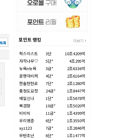
포인트 랭킹
더보기
목록
팍스이스트
3단
10조4209억
자작나무♡
5단*
4조295억
뉴욕n뉴욕
3급*
2조6336억
운명아비켜
4단*
2조6164억
한솔현현로
7단*
2조1280억
충청도요정
24급*
1조8447억
매일신나
1단*
1조5678억
목검향
10급*
1조5020억
비비빅
11급*
1조4399억
우리영준
6단*
1조3550억
xyz123
7급*
1조2846억
무탄초난
6단*
1조1477억