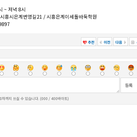
 ~ 저녁 8시
도시흥시은계번영길21 / 시흥은계이세돌바둑학원
9897
추천
이전
다음
0자까지 쓰실 수 있습니다. (000 / 400바이트)