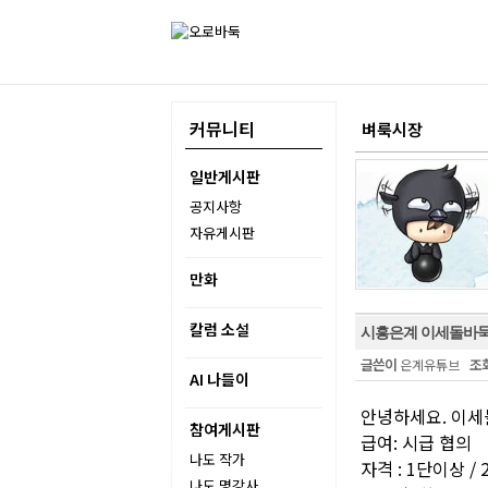
커뮤니티
벼룩시장
일반게시판
공지사항
자유게시판
만화
칼럼 소설
시흥은계 이세돌바둑
글쓴이
조
은계유튜브
AI 나들이
안녕하세요. 이세
참여게시판
급여: 시급 협의
나도 작가
자격 : 1단이상 / 
나도 명강사