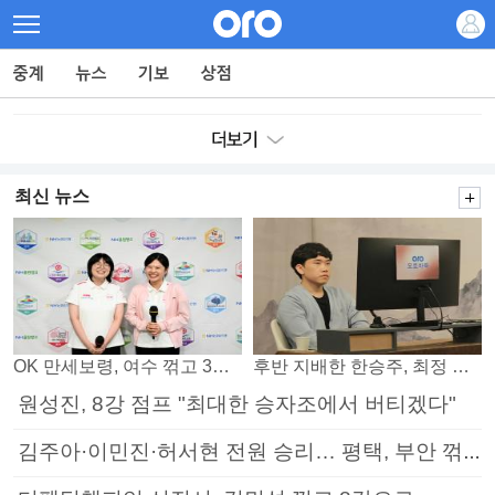
최신 뉴스
OK 만세보령, 여수 꺾고 3연패 탈출
후반 지배한 한승주, 최정 꺾고 8강 진출
원성진, 8강 점프 "최대한 승자조에서 버티겠다"
김주아·이민진·허서현 전원 승리… 평택, 부안 꺾고 5연승