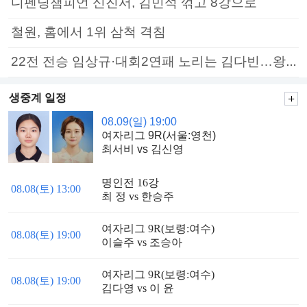
디펜딩챔피언 신진서, 김민석 꺾고 8강으로
철원, 홈에서 1위 삼척 격침
22전 전승 임상규·대회2연패 노리는 김다빈…왕중왕전 16강 7일부터
생중계 일정
08.09(일) 19:00
여자리그 9R(서울:영천)
최서비 vs 김신영
명인전 16강
08.08(토) 13:00
최 정 vs 한승주
여자리그 9R(보령:여수)
08.08(토) 19:00
이슬주 vs 조승아
여자리그 9R(보령:여수)
08.08(토) 19:00
김다영 vs 이 윤