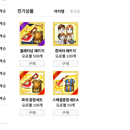
인기상품
불계승
아이템
포인트
불계승
불계승
불계승
플래티넘 패키지
겜바타 패키지
오로볼 500개
오로볼 100개
불계승
구매
구매
불계승
불계승
불계승
파워 종합세트
스페셜종합세트A
오로볼 100개
오로볼 50개
구매
구매