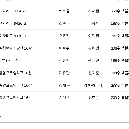
 여자리그 9R2G-3
박소율
250수 백
허서현
 여자리그 9R2G-2
이영주
183수 흑
김주아
 여자리그 9R2G-1
오유진
262수 백
이민진
6 수협여자최강전 16강
이슬주
238수 백
김채영
기 명인전 16강
김진휘
188수 백
원성진
6 충암프로암리그 16강
지유환
204수 백
원제훈
6 충암프로암리그 16강
김현석(아마)
233수 흑
강재우
6 충암프로암리그 16강
심효준
203수 흑
김다빈
자