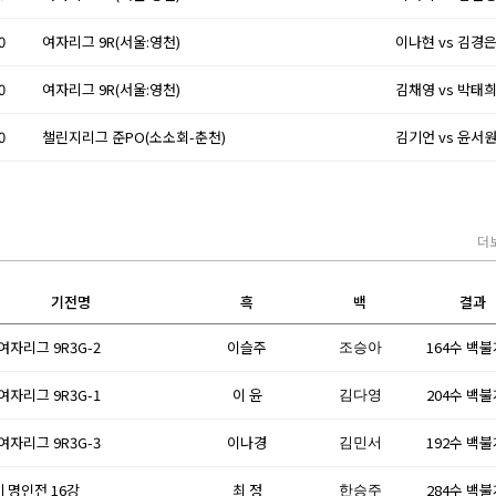
0
여자리그 9R(서울:영천)
이나현 vs 김경
0
여자리그 9R(서울:영천)
김채영 vs 박태
0
챌린지리그 준PO(소소회-춘천)
김기언 vs 윤서
더
기전명
흑
백
결과
 여자리그 9R3G-2
이슬주
164수 백
조승아
 여자리그 9R3G-1
이 윤
204수 백
김다영
 여자리그 9R3G-3
이나경
192수 백
김민서
기 명인전 16강
최 정
284수 백
한승주