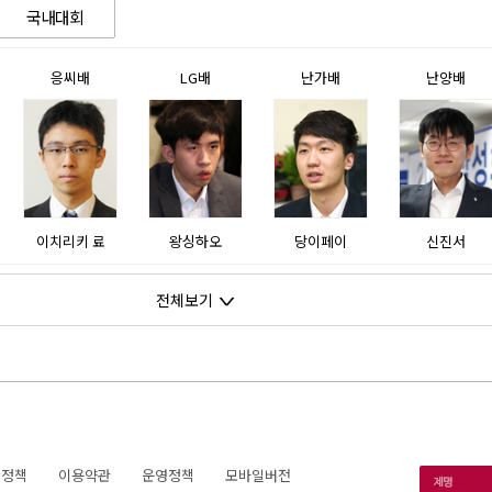
국내대회
응씨배
LG배
난가배
난양배
이치리키 료
왕싱하오
당이페이
신진서
전체보기
호정책
이용약관
운영정책
모바일버전