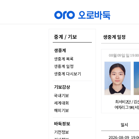
중계 / 기보
생중계 일정
생중계
08월 09일 일 19
생중계 목록
생중계 일정
생중계 다시보기
기보감상
국내기보
최서비2단 / 김
세계대회
여자리그 9R(서
해외기보
바둑정보
일시
기전정보
2026-08-09 19:0