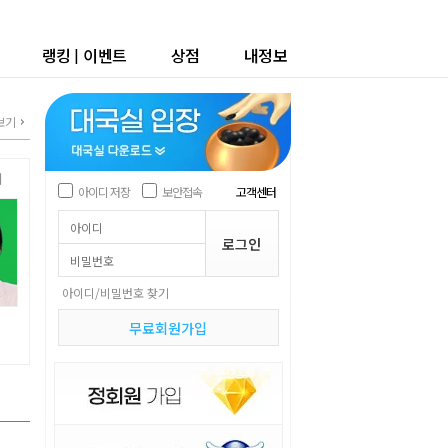
랭킹
|
이벤트
상점
내정보
보기
계
아이디 저장
보안접속
고객센터
아이디/비밀번호 찾기
무료회원가입
영