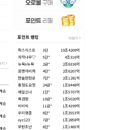
은
희
원
포인트 랭킹
더보기
팍스이스트
3단
10조4209억
자작나무♡
5단*
4조316억
보기
뉴욕n뉴욕
2급*
2조6336억
운명아비켜
4단*
2조6207억
한솔현현로
7단*
2조1281억
충청도요정
24급*
1조8448억
불계승
매일신나
1단*
1조5707억
목검향
10급*
1조5020억
불계승
비비빅
11급*
1조4399억
우리영준
6단*
1조3553억
불계승
xyz123
7급*
1조2858억
무탄초난
6단*
1조1465억
불계승