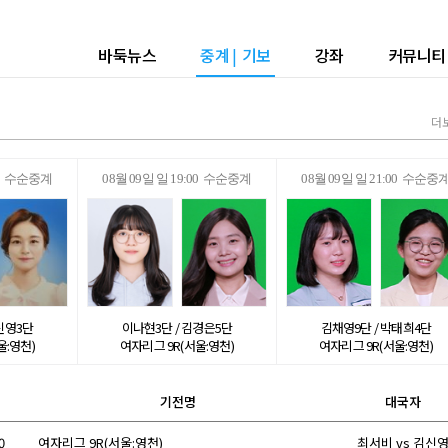
바둑뉴스
중계
|
기보
강좌
커뮤니티
더
:00 수순중계
08월 09일 일 19:00 수순중계
08월 09일 일 21:00 수순중
신영3단
이나현3단 / 김경은5단
김채영9단 / 박태희4단
울:영천)
여자리그 9R(서울:영천)
여자리그 9R(서울:영천)
기전명
대국자
0
여자리그 9R(서울:영천)
최서비 vs 김신